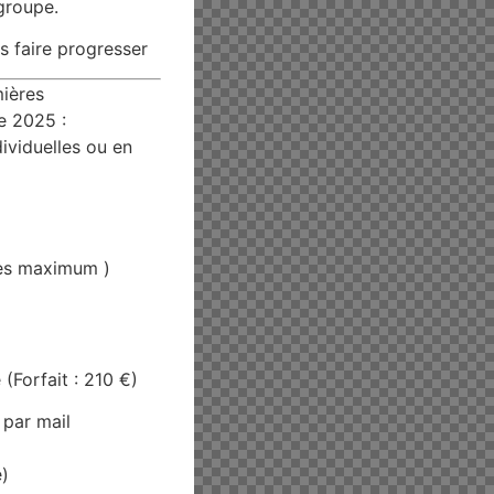
groupe.
s faire progresser
mières
e 2025 :
ividuelles ou en
nes maximum )
(Forfait : 210 €)
 par mail
e)