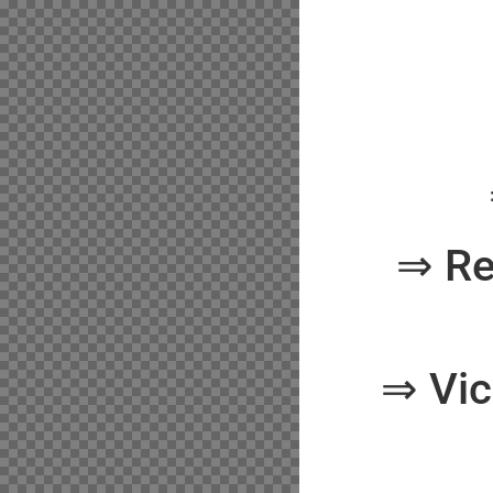
⇒ Re
⇒ Vic