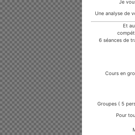
Je vou
Une analyse de vo
Et au
compéti
6 séances de tr
Cours en gro
Groupes ( 5 pers
Pour tou
M