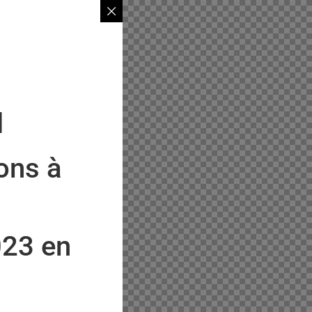
l
ons à
023 en